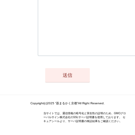
Copyright(c)2025 ”器まるかく京都”All Right Reserved.
当サイトでは、通信情報の暗号化と実在性の証明のため、GMOグロ
ーバルサイン株式会社のSSLサーバ証明書を使用しております。 セ
キュアシールより、サーバ証明書の検証結果をご確認ください。