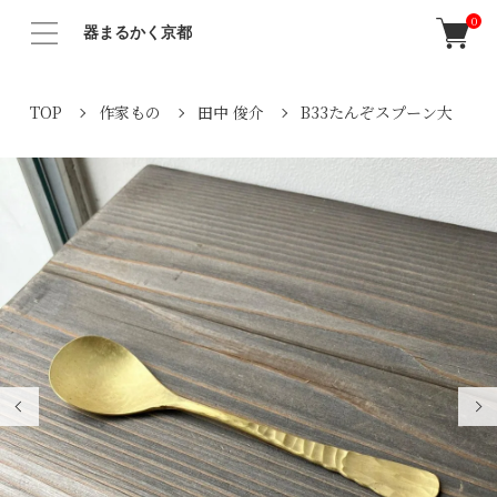
0
器まるかく京都
TOP
作家もの
田中 俊介
B33たんぞスプーン大