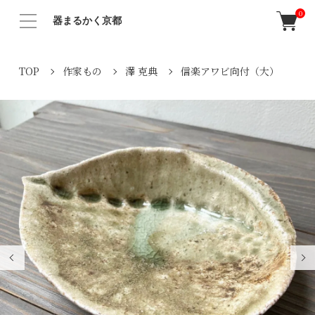
0
器まるかく京都
TOP
作家もの
澤 克典
信楽アワビ向付（大）