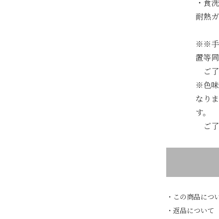
・食洗
耐熱ガ
※※手
置等同
ご了
※色味
なりま
す。
ご了
・この商品につ
・返品について