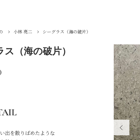
の
小林 亮二
シーグラス（海の破片）
ラス（海の破片）
)
TAIL
い出を散りばめたような