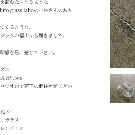
を訪ねたくなるような
_luto glass laboの小林さんのお人
てくるような。
グラスが福山から届きました。
明感を是非感じて下さい。
ズ>>
㎝X H9.5㎝
りですので若干の個体差がござい
他>>
：ガラス
レンジ：×