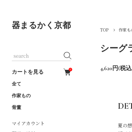
器まるかく京都
TOP
作家も
シーグ
4,620円(税込
0
カートを見る
全て
作家もの
DE
骨董
マイアカウント
夏の想