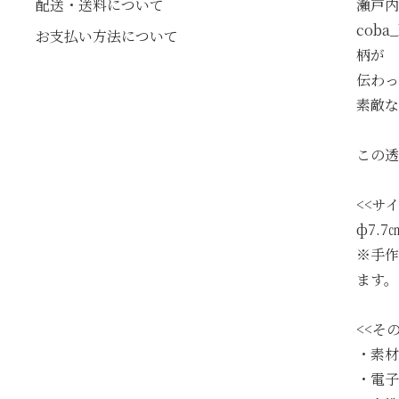
配送・送料について
瀬戸内
coba
お支払い方法について
柄が
伝わっ
素敵な
この透
<<サイ
ф7.7
※手作
ます。
<<その
・素材
・電子