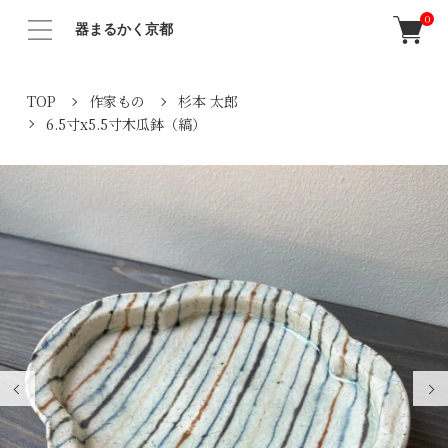
0
器まるかく京都
TOP
作家もの
杉本 太郎
6.5寸x5.5寸木瓜鉢（縞）